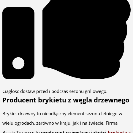
Ciągłość dostaw przed i podczas sezonu grillowego.
Producent brykietu z węgla drzewnego
Brykiet drzewny to nieodłączny element sezonu letniego w
wielu ogrodach, zarówno w kraju, jak i na świecie. Firma
Bracia Tokarscy to
producent najwyższej jakości
brykietu z